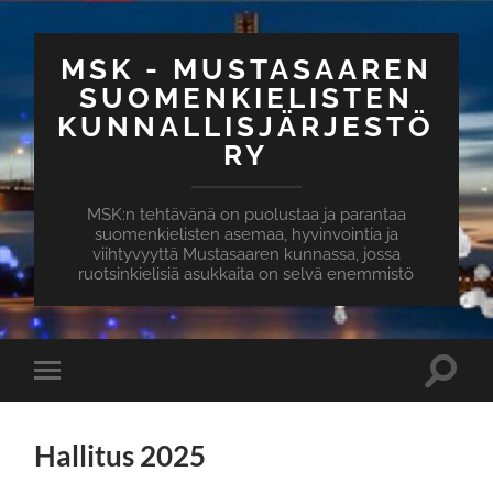
MSK - MUSTASAAREN
SUOMENKIELISTEN
KUNNALLISJÄRJESTÖ
RY
MSK:n tehtävänä on puolustaa ja parantaa
suomenkielisten asemaa, hyvinvointia ja
viihtyvyyttä Mustasaaren kunnassa, jossa
ruotsinkielisiä asukkaita on selvä enemmistö
Hallitus 2025