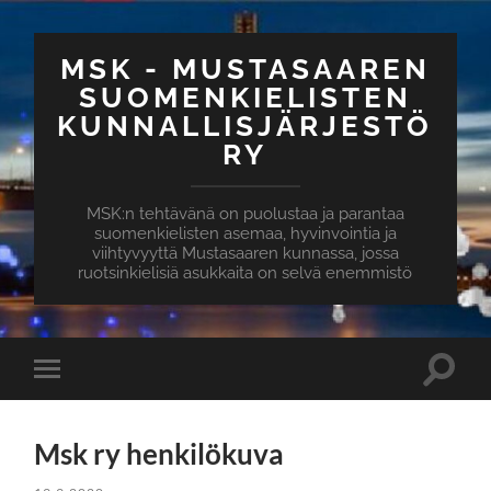
MSK - MUSTASAAREN
SUOMENKIELISTEN
KUNNALLISJÄRJESTÖ
RY
MSK:n tehtävänä on puolustaa ja parantaa
suomenkielisten asemaa, hyvinvointia ja
viihtyvyyttä Mustasaaren kunnassa, jossa
ruotsinkielisiä asukkaita on selvä enemmistö
Msk ry henkilökuva