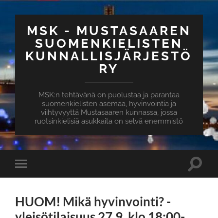
MSK - MUSTASAAREN
SUOMENKIELISTEN
KUNNALLISJÄRJESTÖ
RY
MSK:n tehtävänä on puolustaa ja parantaa
suomenkielisten asemaa, hyvinvointia ja
viihtyvyyttä Mustasaaren kunnassa, jossa
ruotsinkielisiä asukkaita on selvä enemmistö
HUOM! Mikä hyvinvointi? -
yleisötilaisuus 27.9. klo 18:00-