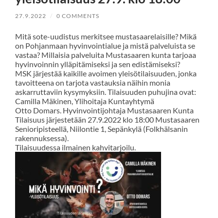
27.9.2022
/
0 COMMENTS
Mitä sote-uudistus merkitsee mustasaarelaisille? Mikä
on Pohjanmaan hyvinvointialue ja mistä palveluista se
vastaa? Millaisia palveluita Mustasaaren kunta tarjoaa
hyvinvoinnin ylläpitämiseksi ja sen edistämiseksi?
MSK järjestää kaikille avoimen yleisötilaisuuden, jonka
tavoitteena on tarjota vastauksia näihin monia
askarruttaviin kysymyksiin. Tilaisuuden puhujina ovat:
Camilla Mäkinen, Ylihoitaja Kuntayhtymä
Otto Domars. Hyvinvointijohtaja Mustasaaren Kunta
Tilaisuus järjestetään 27.9.2022 klo 18:00 Mustasaaren
Senioripisteellä, Niilontie 1, Sepänkylä (Folkhälsanin
rakennuksessa).
Tilaisuudessa ilmainen kahvitarjoilu.