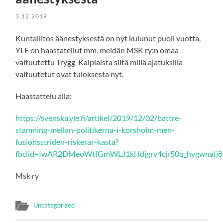
3.12.2019
Kuntaliitos äänestyksestä on nyt kulunut puoli vuotta,
YLE on haastatellut mm. meidän MSK ry:n omaa
valtuutettu Trygg-Kaipiaista siitä millä ajatuksilla
valtuutetut ovat tuloksesta nyt.
Haastattelu alla:
https://svenska.yle.fi/artikel/2019/12/02/battre-
stamning-mellan-politikerna-i-korsholm-men-
fusionsstriden-riskerar-kasta?
fbclid=IwAR2DMeoWtfGmWLJ1kHdjgry4cjr50q_hygwnaIj
Msk ry
Uncategorized