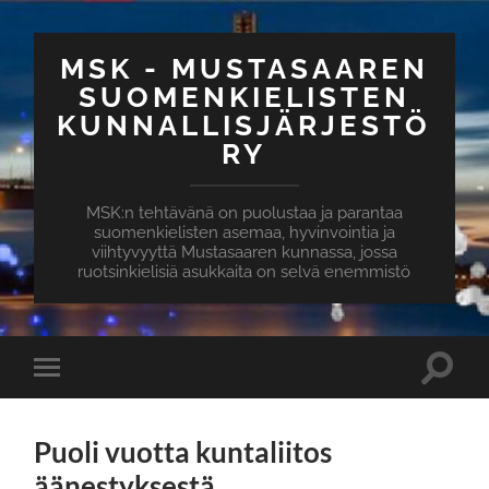
MSK - MUSTASAAREN
SUOMENKIELISTEN
KUNNALLISJÄRJESTÖ
RY
MSK:n tehtävänä on puolustaa ja parantaa
suomenkielisten asemaa, hyvinvointia ja
viihtyvyyttä Mustasaaren kunnassa, jossa
ruotsinkielisiä asukkaita on selvä enemmistö
Puoli vuotta kuntaliitos
äänestyksestä