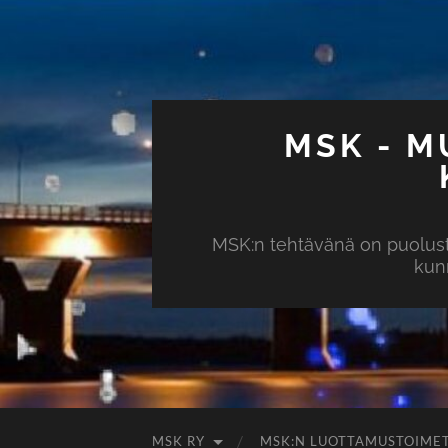
MSK - 
MSK:n tehtävänä on puolust
kunn
MSK RY
MSK:N LUOTTAMUSTOIMET