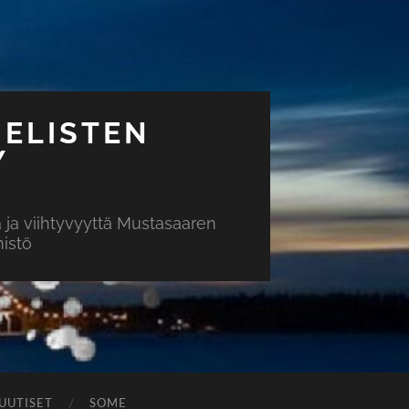
ELISTEN
Y
ja viihtyvyyttä Mustasaaren
mistö
UUTISET
SOME