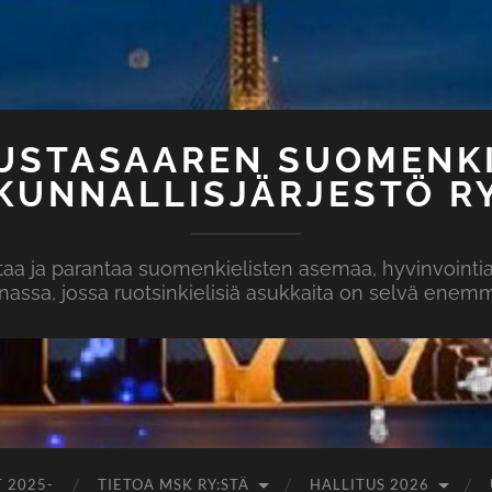
MUSTASAAREN SUOMENKI
KUNNALLISJÄRJESTÖ R
aa ja parantaa suomenkielisten asemaa, hyvinvointia 
assa, jossa ruotsinkielisiä asukkaita on selvä enem
 2025-
TIETOA MSK RY:STÄ
HALLITUS 2026